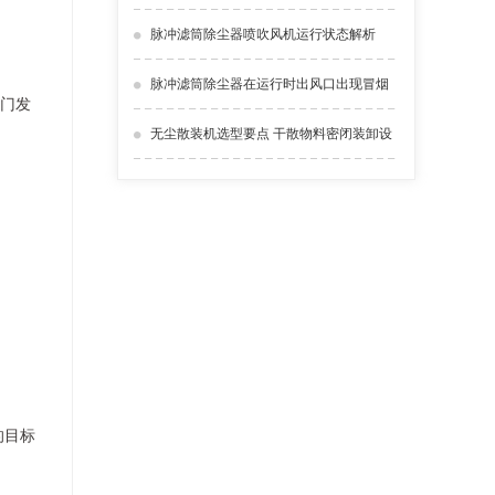
析
脉冲滤筒除尘器喷吹风机运行状态解析
ZESX双层翻板阀
脉冲滤筒除尘器在运行时出风口出现冒烟
阅门发
情况怎么解决？
无尘散装机选型要点 干散物料密闭装卸设
备介绍
的目标