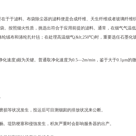
要在于于滤料。布袋除尘器的滤料便是合成纤维、天生纤维或者玻璃纤维
袋。按照烟火性质，挑选出符合于应用前提的滤料。通常，在烟气气温低
纶绒布和涤纶扎针毡；在处理高温烟气(&lt;250℃)时，重要选任石墨化
度)颇为关键。普通取净化速度为0.5—2m/min，鉴于大于0.1μm的
。
、磨损等状况发生，投运后可目测烟囱的排放状况来公断。
通畅。堤防梗塞和侵蚀发生，积灰严重时会影响服务器的出产。