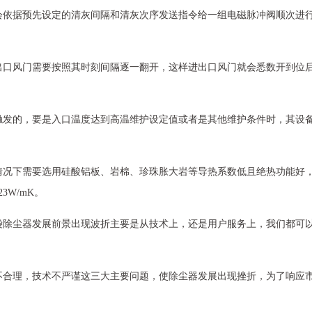
会依据预先设定的清灰间隔和清灰次序发送指令给一组电磁脉冲阀顺次进
出口风门需要按照其时刻间隔逐一翻开，这样进出口风门就会悉数开到位
触发的，要是入口温度达到高温维护设定值或者是其他维护条件时，其设
情况下需要选用硅酸铝板、岩棉、珍珠胀大岩等导热系数低且绝热功能好
3W/mK。
袋除尘器发展前景出现波折主要是从技术上，还是用户服务上，我们都可
不合理，技术不严谨这三大主要问题，使除尘器发展出现挫折，为了响应