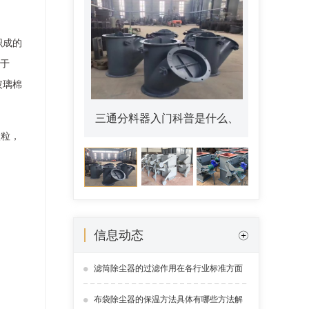
织成的
于
玻璃棉
ZESX电动双层重锤翻板卸灰阀
微粒，
信息动态
滤筒除尘器的过滤作用在各行业标准方面
的优势解析
布袋除尘器的保温方法具体有哪些方法解