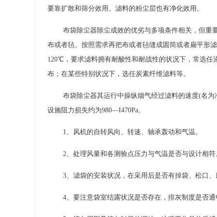
要靠扩散和筛分效用。滤料的粉尘层也有净化效用。
布袋除尘器除尘成效的优劣与多项条件相关，但重
布或者毡。按照需求再把布或者毡缝成圆筒或者扁平形滤
120℃，要求滤料拥有耐酸性和耐战性的状况下，常选任涤
布；在某些特别状况下，选任炭素纤维滤料等。
布袋除尘器其运行中操纵烟气经过滤料的速度(名为净化速
设施阻力损失约为980—I470Pa。
1、风机的自转风向、转速、轴承轰动和气温。
2、处理风量和各测验点压力与气温是否与设计相符
3、滤袋的安装状况，在采用后是否有掉袋、松口
4、要注意袋室结露状况是否存在，排灰制度是否