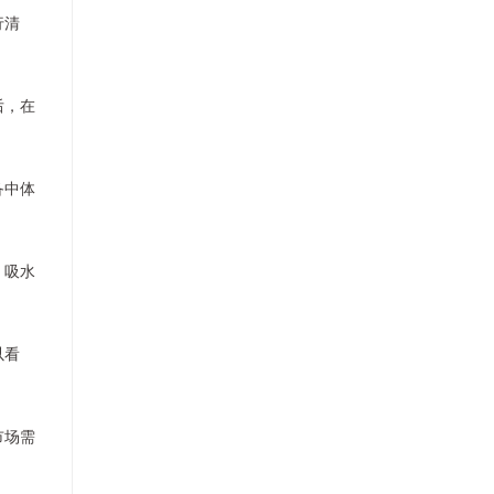
行清
后，在
备中体
，吸水
以看
市场需