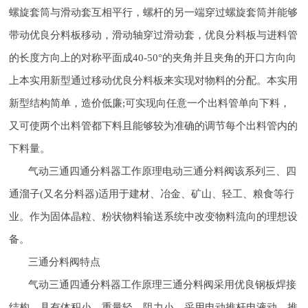
螺旋套筒与滑动套互相平行，螺杆的另一端穿过螺旋套筒并能够
带动优良分料板移动，滑动轴穿过滑动套，优良分料板与进料管
的长度方向上的对称平面成40-50°的夹角并且夹角的开口方向向
上本实用新型通过移动优良分料板来实现对物料的分配。本实用
新型结构简单，造价低廉;可实现向任意一个出料管单向下料，
又可使两个出料管都下料且能够较为准确的调节每个出料管内的
下料量。
气动三通四通分料器工作原理电动三通分料阀该系列三、四
通溜子(又名分料器)适用于建材、冶金、矿山、轻工、粮食等行
业。作为固体晶粒、粉状物料输送系统中改变物料流向的理想设
备。
三通分料阀特点
气动三通四通分料器工作原理三通分料阀采用优良钢板焊接
结构、具有体积小、重量轻、阻力小。采用电动推杆电液动。推