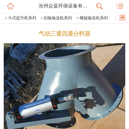
沧州众蓝环保设备有限公司
网站首页
斗式提升机系列
刮板输送机系列
螺旋输送机系列
公司简介
粉尘加湿机系列
散装机系列
空气斜槽
星型卸料器系列
气动三通四通分料器
信息动态
插板阀
棒条阀
通风蝶阀
三通分料阀
鄂式阀
斜槽流量阀
ZESX双层重锤翻板卸灰阀
气动三通四通分料器
产品展示
VOCS催化燃烧设备
活性炭吸附箱
UV光氧净化器
联系我们
等离子净化器
喷淋塔净化器
离线脉冲布袋除尘器
旋风除尘器
滤筒除尘器
电磁脉冲阀
脉冲控制仪
除尘器骨架
除尘器布袋
焊烟净化器
打磨平台除尘器